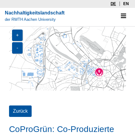
|
DE
EN
Nachhaltigkeitslandschaft
der RWTH Aachen University
+
-
Zurück
CoProGrün: Co-Produzierte