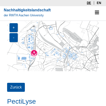
|
DE
EN
Nachhaltigkeitslandschaft
der RWTH Aachen University
+
-
Zurück
PectiLyse