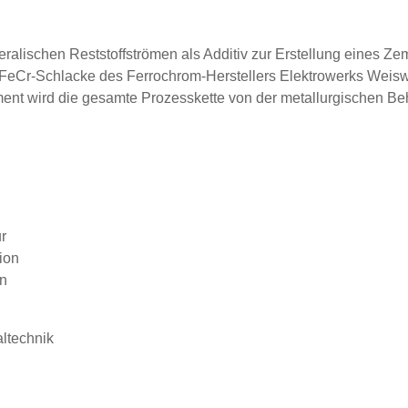
ralischen Reststoffströmen als Additiv zur Erstellung eines Ze
FeCr-Schlacke des Ferrochrom-Herstellers Elektrowerks Weiswe
ird die gesamte Prozesskette von der metallurgischen Beha
ur
ion
en
altechnik