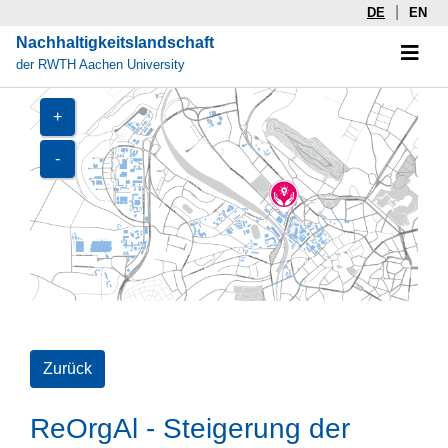
|
DE
EN
Nachhaltigkeitslandschaft
der RWTH Aachen University
+
-
Zurück
ReOrgAl - Steigerung der