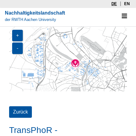
|
DE
EN
Nachhaltigkeitslandschaft
der RWTH Aachen University
+
-
Zurück
TransPhoR -